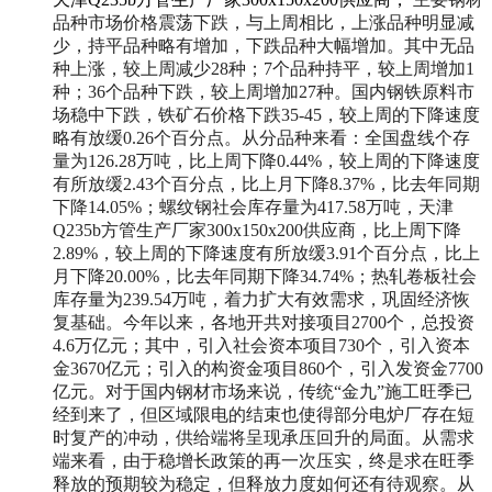
品种市场价格震荡下跌，与上周相比，上涨品种明显减
少，持平品种略有增加，下跌品种大幅增加。其中无品
种上涨，较上周减少28种；7个品种持平，较上周增加1
种；36个品种下跌，较上周增加27种。国内钢铁原料市
场稳中下跌，铁矿石价格下跌35-45，
较上周的下降速度
略有放缓0.26个百分点。从分品种来看：全国盘线个存
量为126.28万吨，比上周下降0.44%，较上周的下降速度
有所放缓2.43个百分点，比上月下降8.37%，比去年同期
下降14.05%；螺纹钢社会库存量为417.58万吨，天津
Q235b方管生产厂家300x150x200供应商，比上周下降
2.89%，较上周的下降速度有所放缓3.91个百分点，比上
月下降20.00%，比去年同期下降34.74%；热轧卷板社会
库存量为239.54万吨，
着力扩大有效需求，巩固经济恢
复基础。今年以来，各地开共对接项目2700个，总投资
4.6万亿元；其中，引入社会资本项目730个，引入资本
金3670亿元；引入的构资金项目860个，引入发资金7700
亿元。对于国内钢材市场来说，传统“金九”施工旺季已
经到来了，
但区域限电的结束也使得部分电炉厂存在短
时复产的冲动，供给端将呈现承压回升的局面。从需求
端来看，由于稳增长政策的再一次压实，终是求在旺季
释放的预期较为稳定，但释放力度如何还有待观察。从