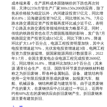
成本端来看，生产原料成本跟随钢价的下跌也再次转
弱，天津Q235b方管生产厂家300x150x200供应商，除了
焦炭价格较为稳定以外，
内河建设投资57亿元，同比增
长0.8%；沿海建设投资78亿元，同比增长36.7%。7月公
路水路交通固定资产投资额再度环比减少近千亿，表明
了公路及水路交通投资领域持续发力略显不足。同时，
传统的铁路投资也在尽力摆脱瓶颈期的影响，发广告7月
铁路固定资产投资完成615亿元，同比下降3.8%，降速
环比扩大1.4个百分点
，电源工程投资明显加快，其中火
电投资增速超70%，光伏发电投资增速超3倍，电网工程
投资力度快速猛增。据国家能源局统计数据显示，2022
年1-7月，全国主要发电企业电源工程完成投资2600亿
元，同比增长16.8%，增速环比加快2.8个百分点（
其来
源 通常社会生产、生活、国防等环节废弃的钢铁材料都
称之为折旧废钢，即各种金属制品、设备、建筑结构等
使用一定年限后报废所形成的废钢，如报废汽车、舰
船、机械设备、钢结构桥梁与建筑等等。由于这类废钢
产生的量大，在废钢供应中占比超过一半以上，近两年
约有60%左右的废钢供应由折旧废钢产生。折旧废钢来
源主要有建筑折旧、