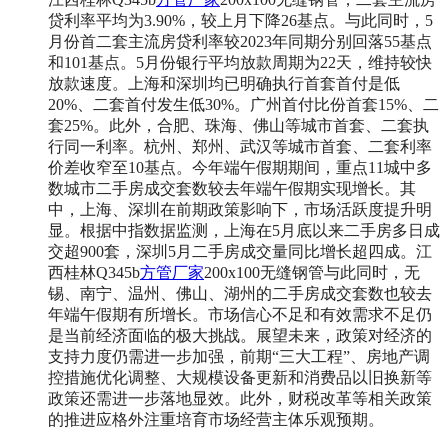
贷利率平均为3.90%，较上月下降26基点。与此同时，5
月份首二套主流房贷利率较2023年同期分别回落55基点
和101基点。5月份银行平均放款周期为22天，维持较快
放款速度。
上海和深圳均已明确执行首套首付是低
20%、二套首付发生低30%。广州首付比份首套15%、二
套25%。此外，合肥、珠海、佛山等城市首套、二套执
行同一利率。杭州、郑州、武汉等城市首套、二套利率
价差收窄至10基点。
今年端午假期期间，重点11城中多
数城市二手房成交套数较去年端午假期实现增长。其
中，上海、深圳在前期政策影响下，市场活跃度提升明
显。根据中指数据监测，上海在5月底以来二手房多日成
交超900套，深圳5月二手房成交量同比增长超四成。江
西桂林Q345b
方管厂家
200x100无缝钢管与此同时，无
锡、南宁、温州、佛山、湖州的二手房成交套数也较去
年端午假期有所增长。
市场信心不足和有效需求不足仍
是当前经济面临的极大挑战。展望未来，政策对经济的
支持力度仍需进一步加强，前期“三大工程”、房地产调
控措施优化调整、大规模设备更新和消费品以旧换新等
政策还需进一步落地显效。此外，财税改革等相关政策
的推进应格外注重培育市场经营主体乐观预期。