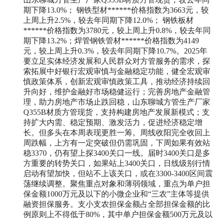
期下降
13.0%
； 钢铁型材******价格指数为
3663
元，较
上周上升
2.5%
，较去年同期下降
12.0%
； 钢铁板材
******价格指数为
3780
元，较上周上升
0.8%
，较去年同
期下降
13.2%
；焊管钢铁管材******价格指数为
4149
元，较上周上升
0.3%
，较去年同期下降
10.7%
。
2025年
要立足实体经济发展和人民群众对方管服务的需求，探
索拓展中好银行宏观审慎与金融稳定功能，健全宏观审
慎政策体系，创新宏观审慎政策工具，推动经济持续回
升向好，维护金融好市场稳健运行；完善房地产金融管
理，助力房地产市场止跌回稳，山东聊城方管生产厂家
Q355B材质方管现货，支持构建房地产发展新模式；支
持扩大内需、稳定预期、激发活力，促进经济稳定增
长。
但多头在本周表现更胜一筹。周线收阳完全收回上
周跌幅，上方有一定突破但仍需巩固，下周如果有效站
稳3370，仍有望上探3400关口一线。届时3400关口是多
方重要的转势关口，如果站上3400关口，日线级别行情
启动有望加快，但站不上该关口，或在3300-3400区间震
荡继续调整。
聚焦重点对象和薄弱领域，重点为单户担
保金额1000万元及以下的小微企业和“三农”主体等提供
融资担保服务。支小支农担保金额占全部担保金额的比
例原则上不得低于80%，其中单户担保金额500万元及以