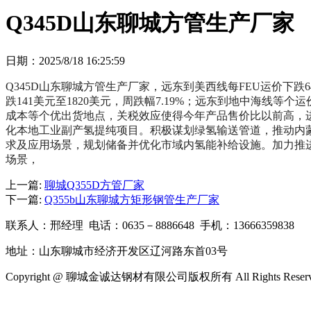
Q345D山东聊城方管生产厂家
日期：2025/8/18 16:25:59
Q345D山东聊城方管生产厂家，远东到美西线每FEU运价下跌64
跌141美元至1820美元，周跌幅7.19%；远东到地中海线等个运
成本等个优出货地点，关税效应使得今年产品售价比以前高，
化本地工业副产氢提纯项目。积极谋划绿氢输送管道，推动内蒙
求及应用场景，规划储备并优化市域内氢能补给设施。加力推
场景，
上一篇:
聊城Q355D方管厂家
下一篇:
Q355b山东聊城方矩形钢管生产厂家
联系人：邢经理 电话：0635－8886648 手机：13666359838
地址：山东聊城市经济开发区辽河路东首03号
Copyright @ 聊城金诚达钢材有限公司版权所有 All Rights Reser