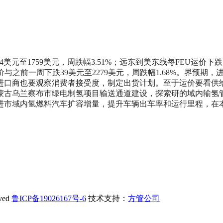
美元至1759美元，周跌幅3.51%；远东到美东线每FEU运价下跌7
价与之前一周下跌39美元至2279美元，周跌幅1.68%。
界预期，
进口商也要观察消费者接受度，制定出货计划。至于运价要看供
古乌兰察布市绿电制氢项目输送通道建设，探索研的域内输氢管
进市域内氢燃料汽车扩容增量，提升车辆出车率和运行里程，在
ved
鲁ICP备19026167号-6
技术支持：
方管公司