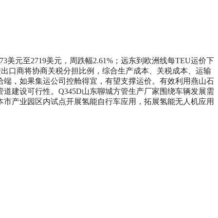
3美元至2719美元，周跌幅2.61%；远东到欧洲线每TEU运价下
进出口商将协商关税分担比例，综合生产成本、关税成本、运输
给端，如果集运公司控舱得宜，有望支撑运价。
有效利用燕山石
道建设可行性。Q345D山东聊城方管生产厂家围绕车辆发展需
本市产业园区内试点开展氢能自行车应用，拓展氢能无人机应用